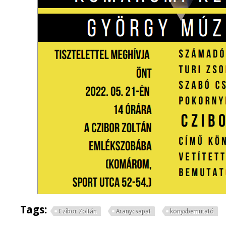
Tags:
Czibor Zoltán
Aranycsapat
könyvbemutató