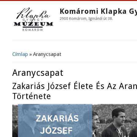
Komáromi Klapka G
2900 Komárom, Igmándi út 38.
Címlap
» Aranycsapat
Jelenlegi Hely
Aranycsapat
Zakariás József Élete És Az Ara
Története