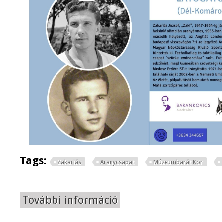
Tags:
Zakariás
Aranycsapat
Múzeumbarát Kör
További információ
Zakariás József élete és az Arany