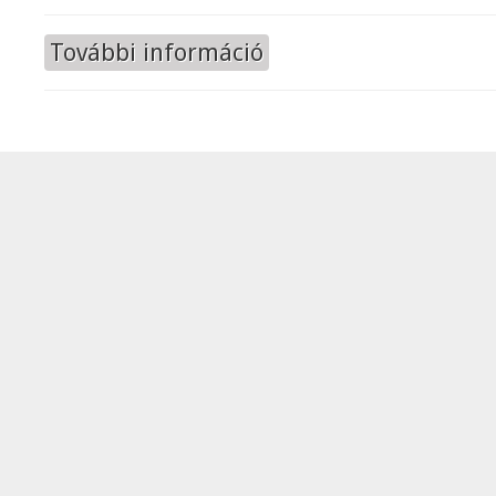
További információ
Czibor Zoltán c. könyv bemutatój