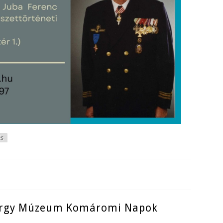
és
p tartalommal kapcsolatosan
örgy Múzeum Komáromi Napok