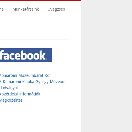
me
Munkatársaink
Üvegzseb
Komáromi Múzeumbarát Kör
A Komáromi Klapka György Múzeum
kiadványai
Közérdekű információk
Megközelítés