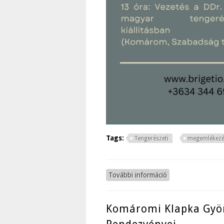
Tags:
Tengerészeti
megemlékez
További információ
Tengerész emlékna
Komáromi Klapka Gy