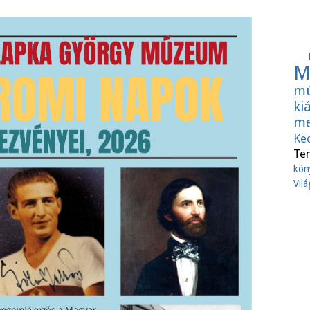
M
mú
ki
me
Ke
Te
kön
Vil