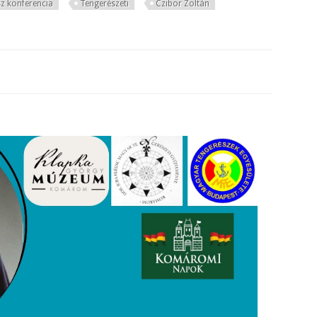
sz konferencia
Tengerészeti
Czibor Zoltán
György Múzeum Komáromi Napok rendezvényei tartalommal kapcsolatos