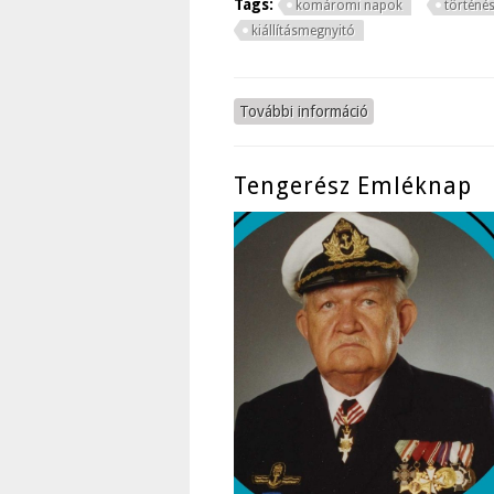
Tags:
komáromi napok
történé
kiállításmegnyitó
További információ
Komáromi Klapka 
Tengerész Emléknap