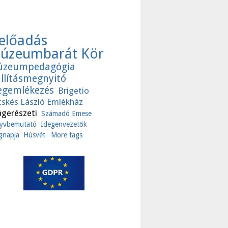
előadás
úzeumbarát Kör
zeumpedagógia
állításmegnyitó
gemlékezés
Brigetio
cskés László Emlékház
ngerészeti
Számadó Emese
yvbemutató
Idegenvezetők
ágnapja
Húsvét
More tags