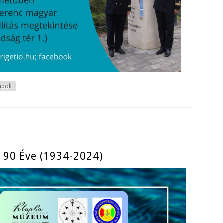
apok
p tartalommal kapcsolatosan
 90 Éve (1934-2024)