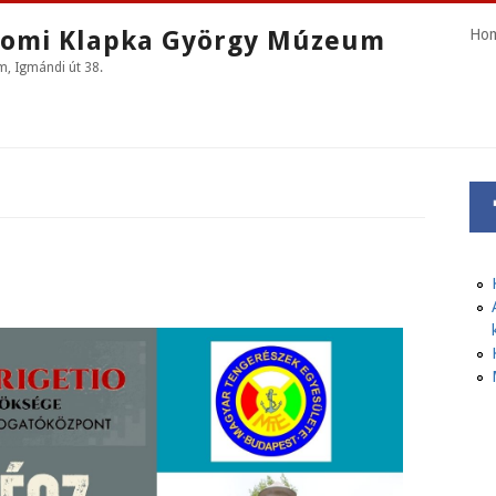
omi Klapka György Múzeum
Ho
 Igmándi út 38.