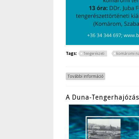
Tags:
Tengerészeti
komáromi n
További információ
Tengerész emlékna
A Duna-Tengerhajózás