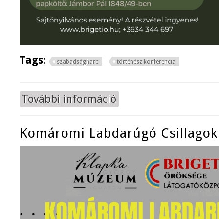
Tags:
szabadságharc
történész konferencia
További információ
Művészek a szabadságharcban tar
Komáromi Labdarúgó Csillagok 