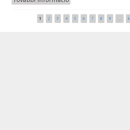
1
2
3
4
5
6
7
8
9
…
k
Oldalak