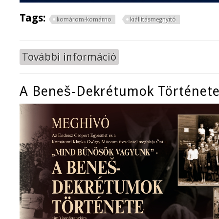
Tags:
komárom-komárno
kiállításmegnyitó
További információ
50. Komárom-Komárno nemzetközi 
A Beneš-Dekrétumok Történet