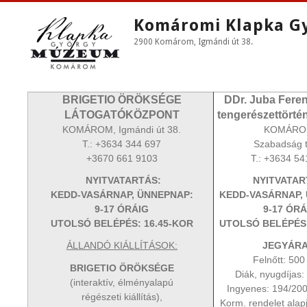
Komáromi Klapka G
2900 Komárom, Igmándi út 38.
BRIGETIO ÖRÖKSÉGE
DDr. Juba Fere
LÁTOGATÓKÖZPONT
tengerészettörténe
KOMÁROM, Igmándi út 38.
KOMÁRO
T.: +3634 344 697
Szabadság t
+3670 661 9103
T.: +3634 54
NYITVATARTÁS:
NYITVATAR
KEDD-VASÁRNAP, ÜNNEPNAP:
KEDD-VASÁRNAP,
9-17 ÓRÁIG
9-17 ÓRÁ
UTOLSÓ BELÉPÉS: 16.45-KOR
UTOLSÓ BELÉPÉS:
ÁLLANDÓ KIÁLLÍTÁSOK:
JEGYÁRA
Felnőtt: 50
BRIGETIO ÖRÖKSÉGE
Diák, nyugdíjas
(interaktív, élményalapú
Ingyenes: 194/2000
régészeti kiállítás),
Korm. rendelet alap