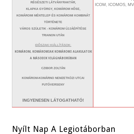
RÉGÉSZETI LÁTVÁNYRAKTÁR,
ICOM, ICOMOS, M
KLAPKA GYÖRGY, KOMÁROM HŐSE,
KOMÁROMI MÉNTELEP ÉS KOMÁROMI KOMBINÁT
TÖRTÉNETE
VÁROS SZÜLETIK - KOMÁROM ÚJJÁÉPÍTÉSE
TRIANON UTÁN
IDŐSZAKI KIÁLLÍTÁSOK:
KOMÁROM, KOMÁROMIAK KOMÁROMI ALAKULATOK
A MÁSODIK VILÁGHÁBORÚBAN
CZIBOR ZOLTÁN
KOMÁROM-KOMÁRNO NEMZETKÖZI UTCAI
FUTÓVERSENY
INGYENESEN LÁTOGATHATÓ!
Nyílt Nap A Legiotáborban