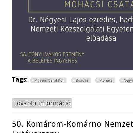
Tags:
Múzeumbarát Kör
előadás
Mohács
Négye
További információ
Milyen csata volt a Mohácsi csata
50. Komárom-Komárno Nemzetk