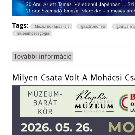
Tags:
Múzeumok Éjszakája
gasztronómia
gyertyafény
múzeumpedagógia
További információ
Múzeumok Éjszakája 2026 tartalo
Milyen Csata Volt A Mohácsi Cs