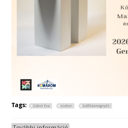
Tags:
Gábor Éva
szobor
kiállításmegnyitó
További információ
Kapcsolatok kiállításmegnyitó tar