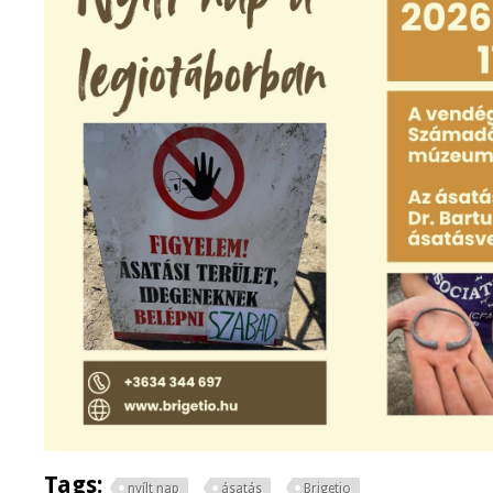
Tags:
nyílt nap
ásatás
Brigetio