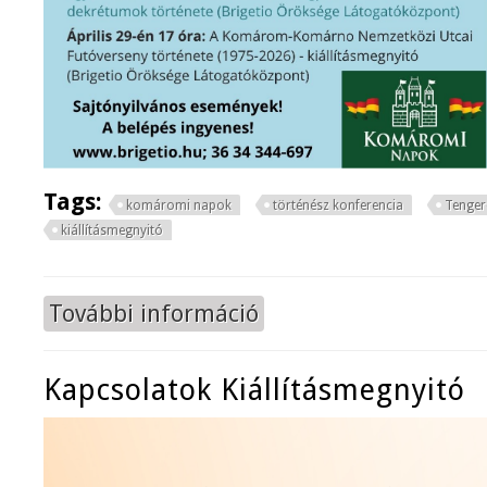
Tags:
komáromi napok
történész konferencia
Tenger
kiállításmegnyitó
További információ
Komáromi Klapka György Múzeum 
Kapcsolatok Kiállításmegnyitó