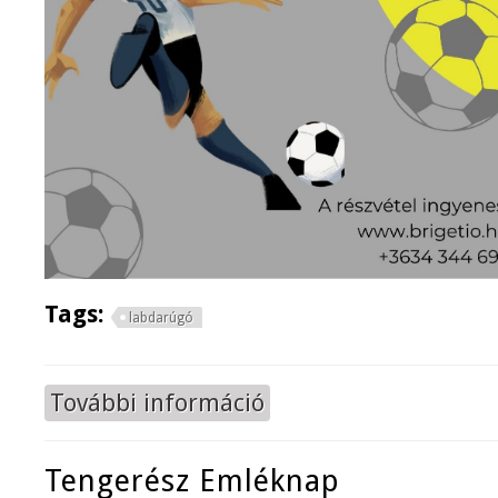
Tags:
labdarúgó
További információ
Komáromi Labdarúgó Csillagok tal
Tengerész Emléknap