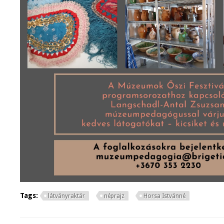
Tags:
látványraktár
néprajz
Horsa Istvánné