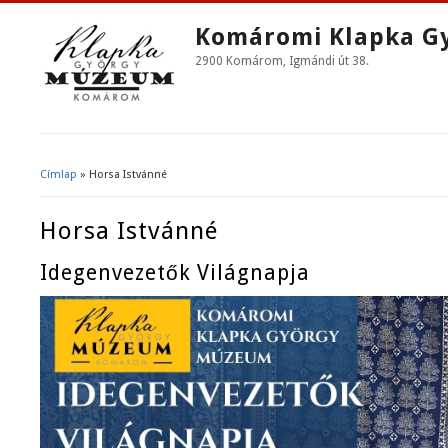
Komáromi Klapka G
2900 Komárom, Igmándi út 38.
Címlap
» Horsa Istvánné
Jelenlegi Hely
Horsa Istvánné
Idegenvezetők Világnapja