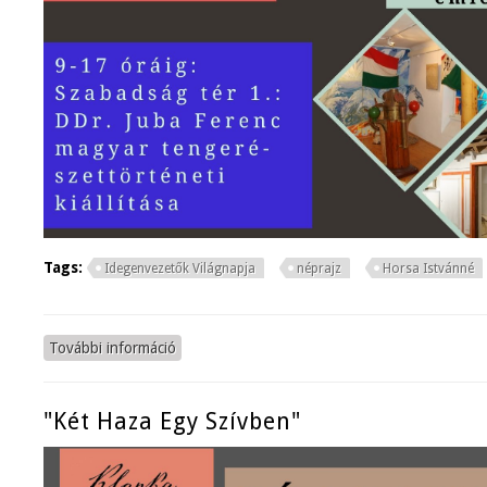
Tags:
Idegenvezetők Világnapja
néprajz
Horsa Istvánné
További információ
Idegenvezetők világnapja tartalommal kapcsol
"Két Haza Egy Szívben"