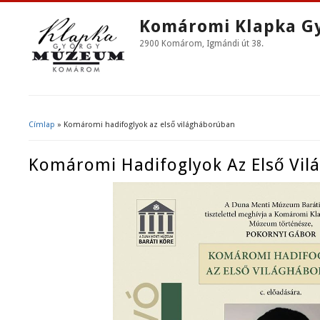
Komáromi Klapka G
2900 Komárom, Igmándi út 38.
Címlap
» Komáromi hadifoglyok az első világháborúban
Jelenlegi Hely
Komáromi Hadifoglyok Az Első Vi