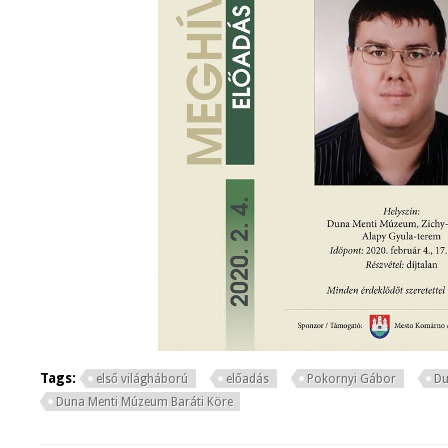
Tags:
első világháború
előadás
Pokornyi Gábor
Du
Duna Menti Múzeum Baráti Köre