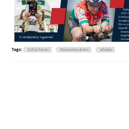
Tags:
Szőnyi Ferenc
Múzeumbarát Kör
előadás