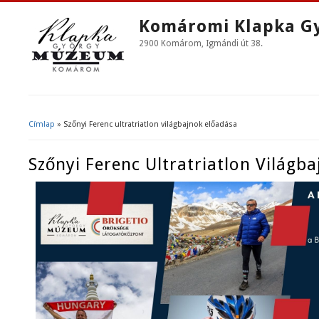
Komáromi Klapka G
2900 Komárom, Igmándi út 38.
Címlap
» Szőnyi Ferenc ultratriatlon világbajnok előadása
Jelenlegi Hely
Szőnyi Ferenc Ultratriatlon Világb