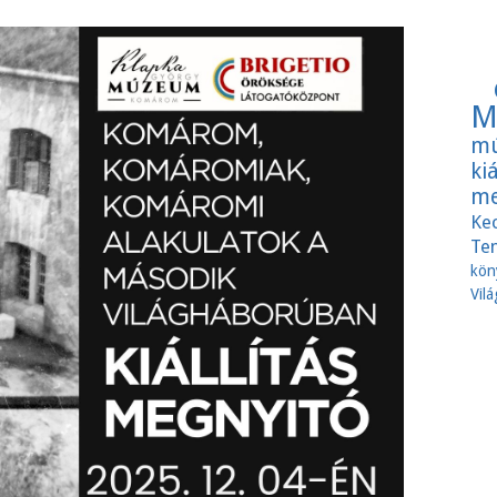
M
mú
ki
me
Ke
Te
kön
Vil