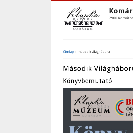
Komár
2900 Komárom,
Címlap
» második világháború
Jelenlegi Hely
Második Világhábor
Könyvbemutató