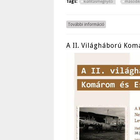
Tags:
kiállításmegnyitó
második
További információ
Komárom, komáromi
A II. Világháború Ko