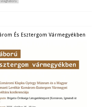
 világháború
ak, komáromi alakulatok a második világháborúban tartalommal kapcso
márom És Esztergom Vármegyékben