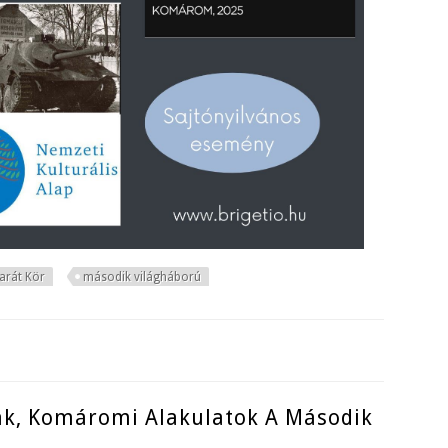
rát Kör
második világháború
rtalommal kapcsolatosan
, Komáromi Alakulatok A Második