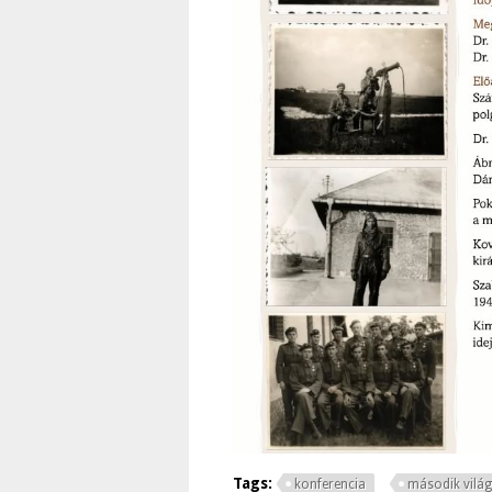
Tags:
konferencia
második vilá