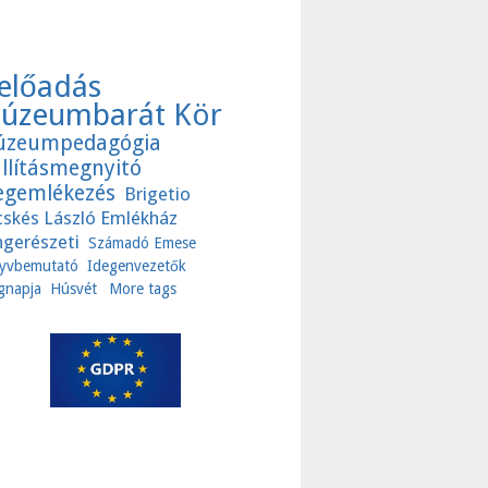
előadás
úzeumbarát Kör
zeumpedagógia
állításmegnyitó
gemlékezés
Brigetio
cskés László Emlékház
ngerészeti
Számadó Emese
yvbemutató
Idegenvezetők
ágnapja
Húsvét
More tags