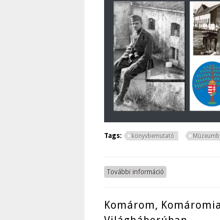
Tags:
könyvbemutató
Múzeumba
További információ
Könyvbemutató ta
Komárom, Komáromiak