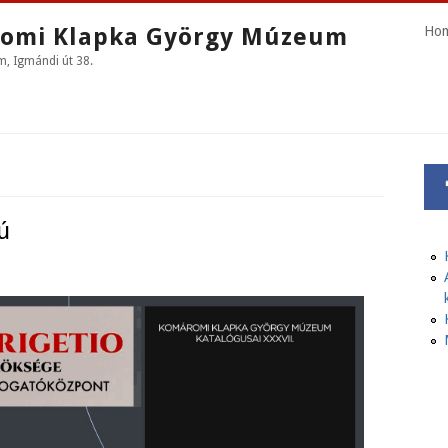
omi Klapka György Múzeum
Ho
 Igmándi út 38.
ú