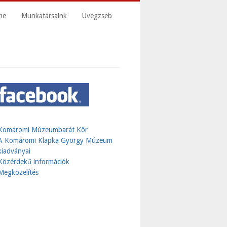
me
Munkatársaink
Üvegzseb
Komáromi Múzeumbarát Kör
A Komáromi Klapka György Múzeum
kiadványai
Közérdekű információk
Megközelítés